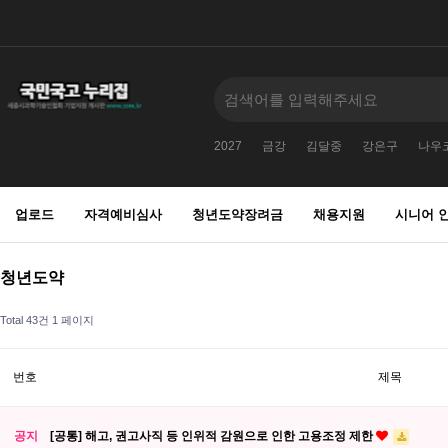
2027
금강
김달중
강은구
나우
업로드
자격예비심사
청년도약장려금
채용지원
시니어 
청년도약
Total 43건
1 페이지
번호
제목
공지
[공통] 해고, 권고사직 등 인위적 감원으로 인한 고용조정 제한