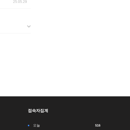
25.05.29
접속자집계
오늘
516