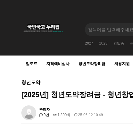
2027
2023
김달중
업로드
자격예비심사
청년도약장려금
채용지원
청년도약
[2025년] 청년도약장려금 - 청년
관리자
0건
1,309회
25-06-12 10:49