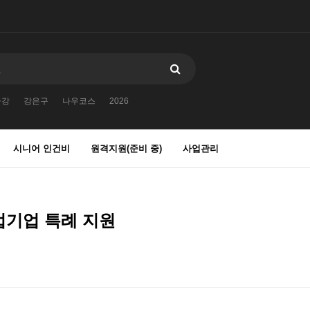
금강
강은구
나우코스
2026
시니어 인건비
원격지원(준비 중)
사업관리
창업기업 특례 지원