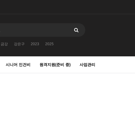
금강
강은구
2023
2025
시니어 인건비
원격지원(준비 중)
사업관리