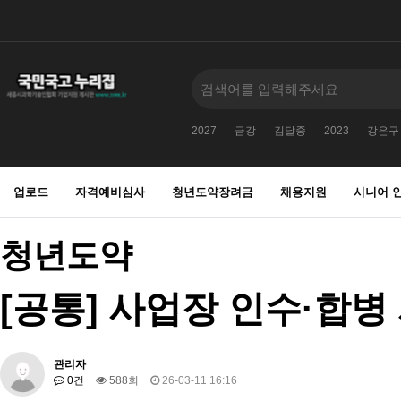
2027
금강
김달중
2023
강은구
업로드
자격예비심사
청년도약장려금
채용지원
시니어 
청년도약
[공통] 사업장 인수·합병
관리자
0건
588회
26-03-11 16:16