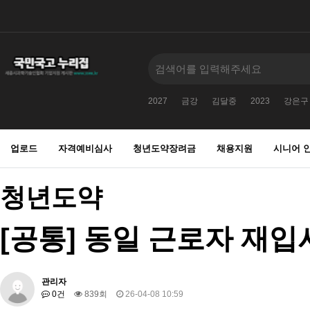
2027
금강
김달중
2023
강은구
업로드
자격예비심사
청년도약장려금
채용지원
시니어 
청년도약
[공통] 동일 근로자 재입
관리자
0건
839회
26-04-08 10:59