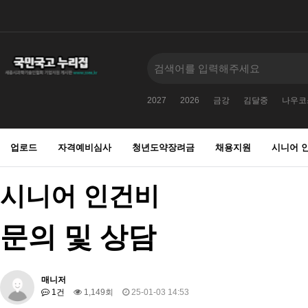
2027
2026
금강
김달중
나우코
업로드
자격예비심사
청년도약장려금
채용지원
시니어 
시니어 인건비
문의 및 상담
매니저
1건
1,149회
25-01-03 14:53