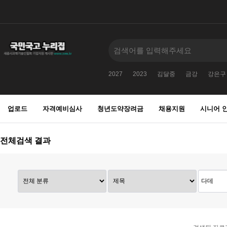
2027
2023
김달중
금강
강은구
업로드
자격예비심사
청년도약장려금
채용지원
시니어 
전체검색 결과